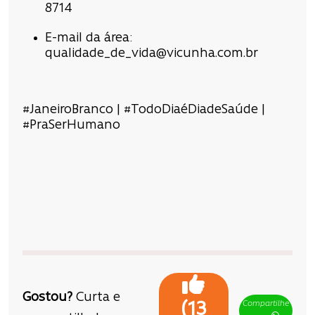
8714
E-mail da área:
qualidade_de_vida@vicunha.com.br
#JaneiroBranco | #TodoDiaéDiadeSaúde |
#PraSerHumano
Gostou?
Curta e
Compartilhe
(
13