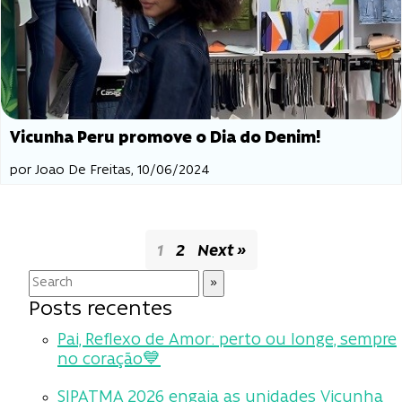
Vicunha Peru promove o Dia do Denim!
por Joao De Freitas, 10/06/2024
1
2
Next »
Posts recentes
Pai, Reflexo de Amor: perto ou longe, sempre
no coração💙
SIPATMA 2026 engaja as unidades Vicunha