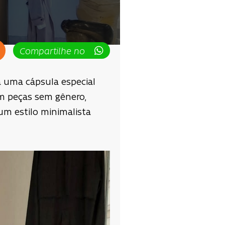
Compartilhe no
a uma cápsula especial
m peças sem gênero,
m estilo minimalista