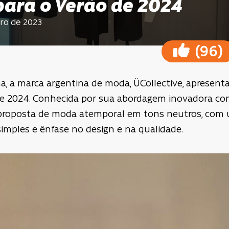
para o Verão de 2024
ro de 2023
(
)
96
a, a marca argentina de moda, ÜCollective, apresent
de 2024. Conhecida por sua abordagem inovadora co
proposta de moda atemporal em tons neutros, com u
simples e ênfase no design e na qualidade.