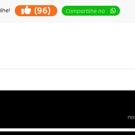
(
)
96
lhe!
Compartilhe no
ção
no