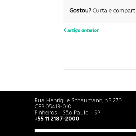
Gostou?
Curta e comparti
Navega
Artigo anterior
de
Post
Rua Henrique Schaumann, n.º 270
CEP 05413-010
Pinheiros - São Paulo - SP
+55 11 2187-2000