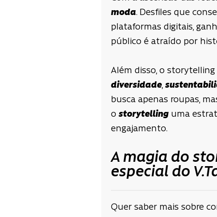
moda
. Desfiles que con
plataformas digitais, gan
público é atraído por hi
Além disso, o storytelli
diversidade
,
sustentabil
busca apenas roupas, mas
o
storytelling
uma estrat
engajamento.
A magia do stor
especial do V.T
Quer saber mais sobre c