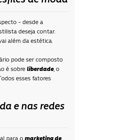
esfiles de moda
specto – desde a
tilista deseja contar.
ai além da estética.
nário pode ser composto
ão é sobre
liberdade
, o
 Todos esses fatores
da e nas redes
al para o
marketing de