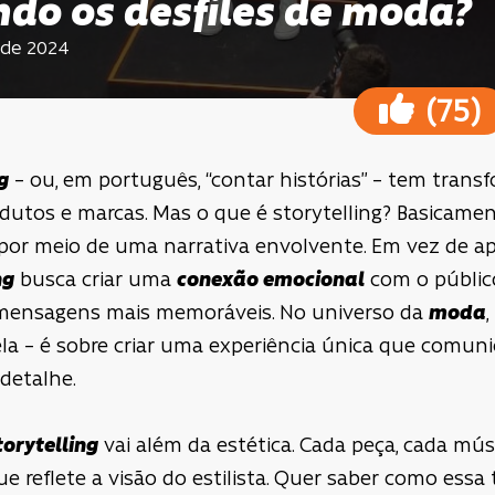
ndo os desfiles de moda?
 de 2024
(
)
75
g
– ou, em português, “contar histórias” – tem tra
tos e marcas. Mas o que é storytelling? Basicamente
or meio de uma narrativa envolvente. Em vez de a
ng
busca criar uma
conexão emocional
com o públic
mensagens mais memoráveis. No universo da
moda
,
la – é sobre criar uma experiência única que comuni
 detalhe.
torytelling
vai além da estética. Cada peça, cada mús
e reflete a visão do estilista. Quer saber como ess