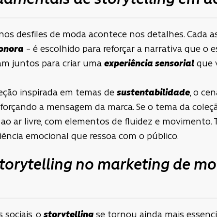
amentais de storytelling em d
nos desfiles de moda acontece nos detalhes. Cada a
sonora
– é escolhido para reforçar a narrativa que o es
am juntos para criar uma
experiência sensorial
que v
eção inspirada em temas de
sustentabilidade
, o ce
 reforçando a mensagem da marca. Se o tema da coleç
o ao ar livre, com elementos de fluidez e movimento.
iência emocional que ressoa com o público.
torytelling no marketing de mo
 sociais, o
storytelling
se tornou ainda mais essenci