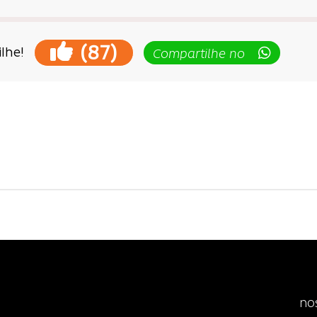
(
)
87
lhe!
Compartilhe no
ção
no