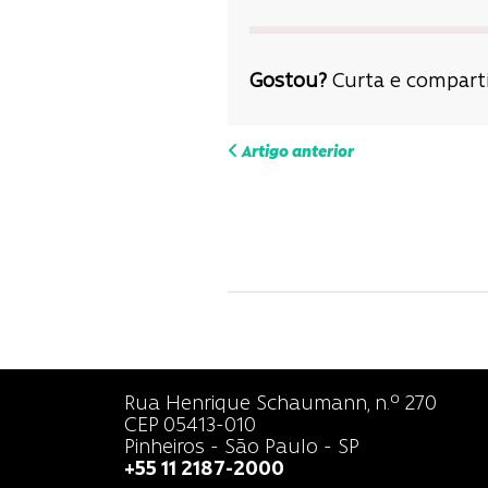
Gostou?
Curta e comparti
Navega
Artigo anterior
de
Post
Rua Henrique Schaumann, n.º 270
CEP 05413-010
Pinheiros - São Paulo - SP
+55 11 2187-2000