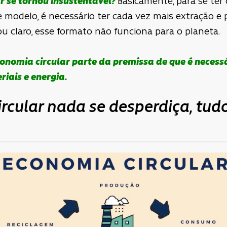
r se tornou insustentável?
Basicamente, para se ter
 modelo, é necessário ter cada vez mais extração e
cou claro, esse formato não funciona para o planeta.
onomia circular parte da premissa de que é necessári
riais e energia.
rcular nada se desperdiça, tud