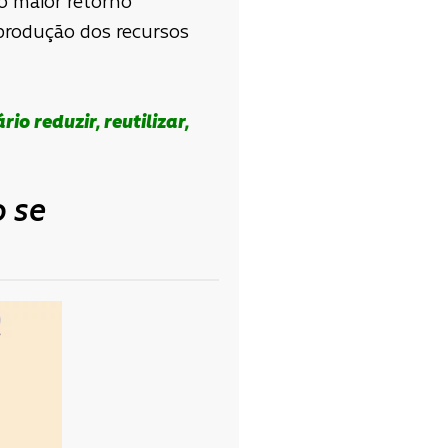
 o maior retorno
 produção dos recursos
o reduzir, reutilizar,
o se