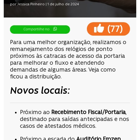
por Jessica Pinheiro | 1 de julho de 2024
(
)
77
Compartilhe no
Para uma melhor organização, realizamos o
remanejamento dos relógios de ponto
próximos às catracas de acesso da portaria
para melhorar o fluxo e atendendo
demandas de algumas áreas. Veja como
ficou a distribuição.
Novos locais:
Próximo ao
Recebimento Fiscal/Portaria
,
destinado para saídas antecipadas e nos
casos de atestados médicos.
Próximo a escada do
Auditório Frozen
,