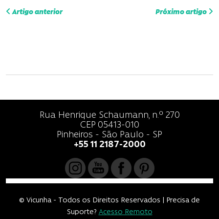
N
Artigo anterior
Próximo artigo
a
v
e
g
a
Rua Henrique Schaumann, n.º 270
ç
CEP 05413-010
Pinheiros - São Paulo - SP
ã
+55 11 2187-2000
o
d
e
© Vicunha - Todos os Direitos Reservados | Precisa de
Suporte?
Acesso Remoto