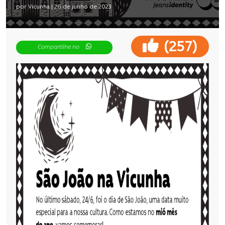
por Vicunha | 26 de junho de 2023
(
)
257
Compartilhe no