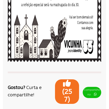
Gostou?
Curta e
Compartilhe
(
25
compartilhe!
no
)
7