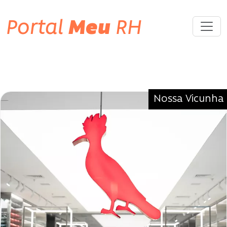
Portal
Meu
RH
Tag «#NossaVicunha | #Hemp |
#Sustentabilidade»
Nossa Vicunha