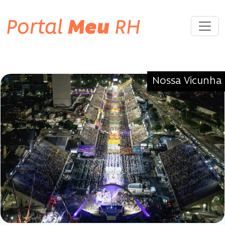
Portal
Meu
RH
Tag «#NossaVicunha | #Parcerias»
Nossa Vicunha