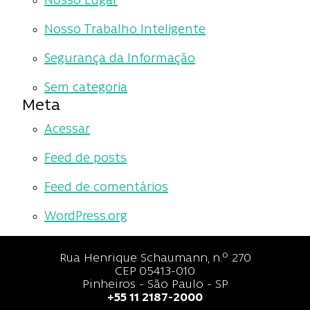
Nosso Lugar
Nosso Trabalho Inteligente
Segurança da Informação
Sem categoria
Meta
Acessar
Feed de posts
Feed de comentários
WordPress.org
Rua Henrique Schaumann, n.º 270
CEP 05413-010
Pinheiros - São Paulo - SP
+55 11 2187-2000