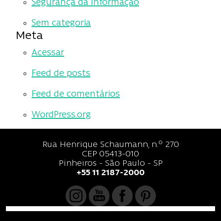
Segurança da Informação
Sem categoria
Meta
Acessar
Feed de posts
Feed de comentários
WordPress.org
Rua Henrique Schaumann, n.º 270
CEP 05413-010
Pinheiros - São Paulo - SP
+55 11 2187-2000