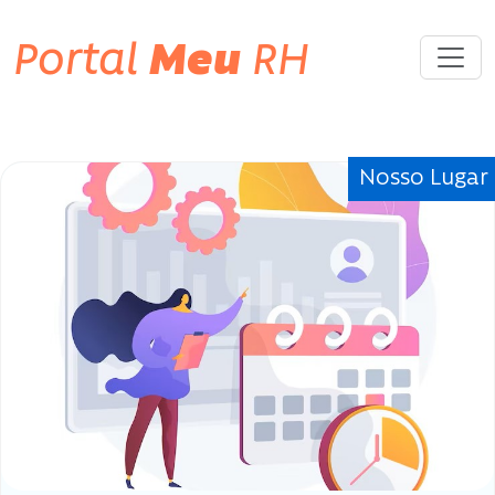
Portal
Meu
RH
Tag «#Pacajus»
Nosso Lugar