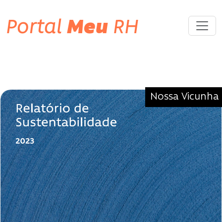
Portal
Meu
RH
Tag «#RelatórioDeSustentabilidade
| #JornadaSustentável»
Nossa Vicunha