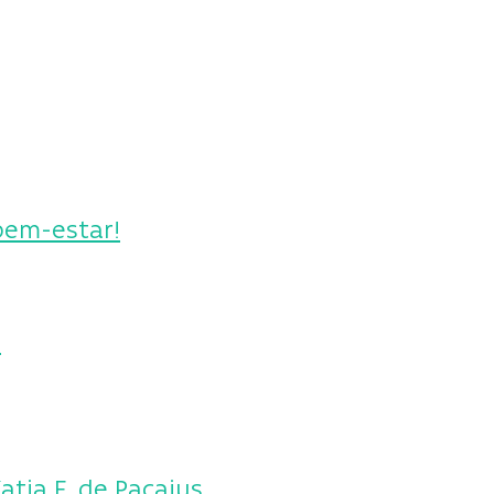
bem-estar!
s
tia F., de Pacajus