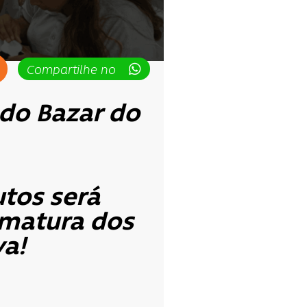
Compartilhe no
 do Bazar do
tos será
rmatura dos
va!