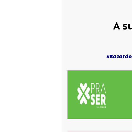
Prev
A s
#BazardoP