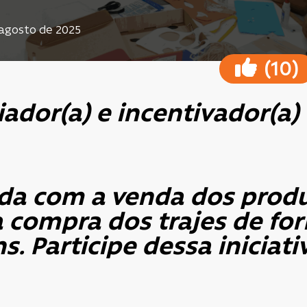
e agosto de 2025
(
)
10
ador(a) e incentivador(a)
ida com a venda dos produ
a compra dos trajes de fo
ns.
Participe dessa iniciati