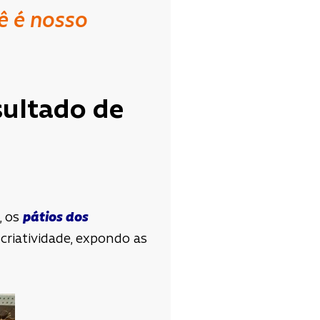
ê é nosso
sultado de
, os
pátios dos
criatividade, expondo as