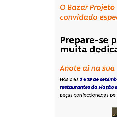
O Bazar Projeto
convidado espec
Prepare-se p
muita dedica
Anote aí na su
Nos dias
5 e 19 de setemb
restaurantes da
F
iação 
peças confeccionadas pel