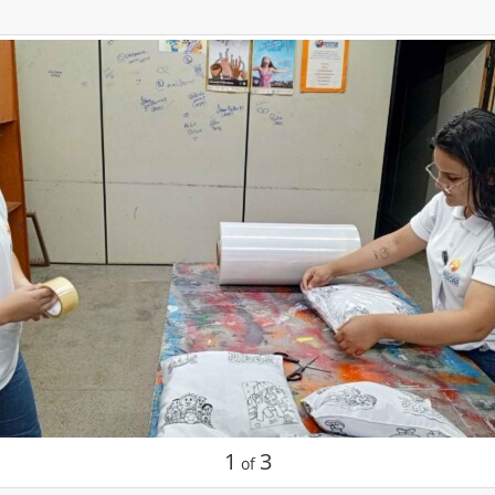
1
3
of