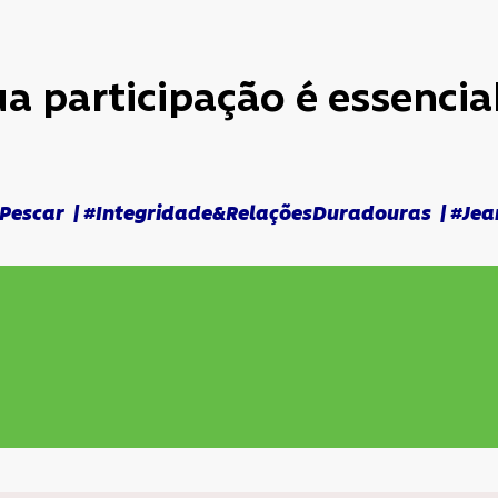
ua participação é essencial
escar | #Integridade&RelaçõesDuradouras | #Jea