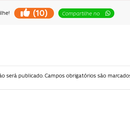
(
)
10
lhe!
Compartilhe no
ção
o será publicado.
Campos obrigatórios são marcad