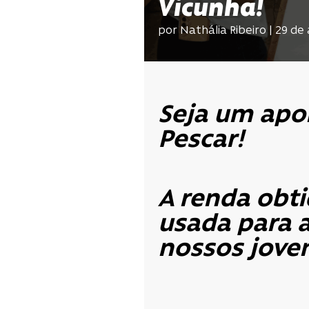
Vicunha!
por Nathália Ribeiro | 29 d
Seja um apoi
Pescar!
A renda obt
usada para 
nossos jove