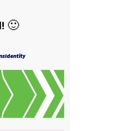
Next
! 🙂
nsIdentity