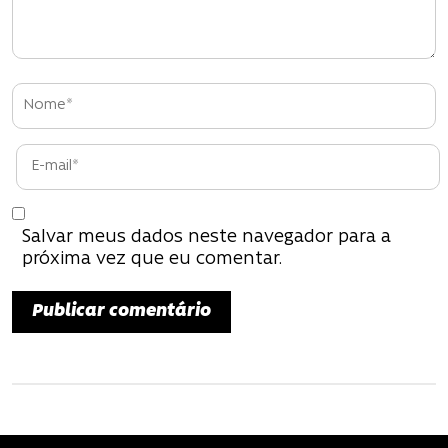
e
P
o
s
t
Salvar meus dados neste navegador para a
próxima vez que eu comentar.