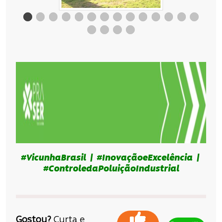
#VicunhaBrasil | #InovaçãoeExcelência |
#ControledaPoluiçãoIndustrial
Gostou?
Curta e