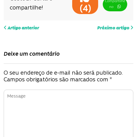
Compartilhe
(
)
4
compartilhe!
no
N
Artigo anterior
Próximo artigo
a
v
Deixe um comentário
e
g
O seu endereço de e-mail não será publicado.
Campos obrigatórios são marcados com
*
a
ç
ã
o
d