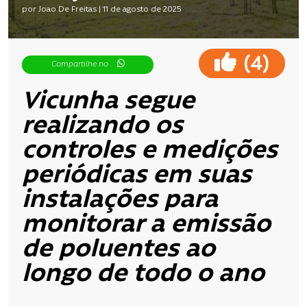
por Joao De Freitas | 11 de agosto de 2025
(
)
4
Compartilhe no
Vicunha segue
realizando os
controles e medições
periódicas em suas
instalações para
monitorar a emissão
de poluentes
ao
longo de todo o ano