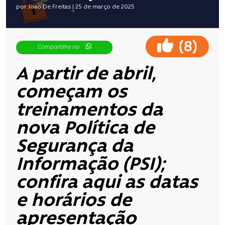
por Joao De Freitas | 25 de março de 2025
(
)
8
Compartilhe no
A partir de abril,
começam os
treinamentos da
nova Política de
Segurança da
Informação (PSI);
confira aqui as datas
e horários de
apresentação