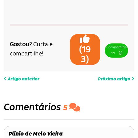
Gostou?
Curta e
Compartilhe
(
19
compartilhe!
no
)
3
N
Artigo anterior
Próximo artigo
a
v
Comentários
5
e
g
Plinio de Melo Vieira