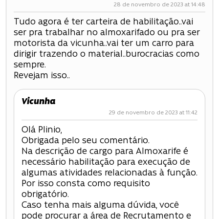
a
28 de novembro de 2023 at 14:48
ç
Tudo agora é ter carteira de habilitação..vai
ser pra trabalhar no almoxarifado ou pra ser
ã
motorista da vicunha..vai ter um carro para
o
dirigir trazendo o material..burocracias como
sempre.
d
Revejam isso..
e
Vicunha
P
29 de novembro de 2023 at 11:42
Olá Plinio,
o
Obrigada pelo seu comentário.
Na descrição de cargo para Almoxarife é
s
necessário habilitação para execução de
t
algumas atividades relacionadas à função.
Por isso consta como requisito
obrigatório.
Caso tenha mais alguma dúvida, você
pode procurar a área de Recrutamento e