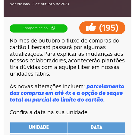
por Vicunha | 2 de outubro de 2023
(
)
195
Compartilhe no
No mês de outubro o fluxo de compras do
cartão Libercard passará por algumas
atualizações. Para explicar as mudanças aos
nossos colaboradores, acontecerão plantões
tira dúvidas com a equipe Liber em nossas
unidades fabris.
As novas alterações incluem:
parcelamento
das compras em até 4x e a opção de saque
total ou parcial do limite do cartão.
Confira a data na sua unidade: