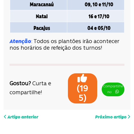
Atenção
: Todos os plantões irão acontecer
nos horários de refeição dos turnos!
Gostou?
Curta e
Compartilhe
(
19
compartilhe!
no
)
5
N
Artigo anterior
Próximo artigo
a