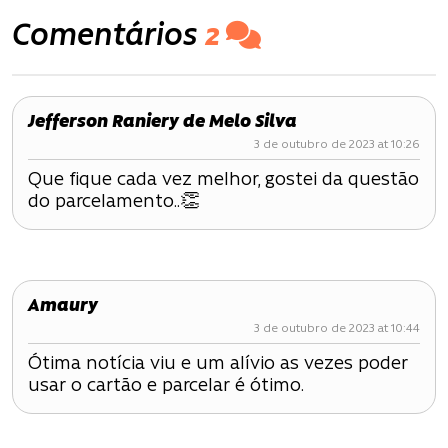
v
Comentários
2
e
g
Jefferson Raniery de Melo Silva
a
3 de outubro de 2023 at 10:26
ç
Que fique cada vez melhor, gostei da questão
do parcelamento..👏
ã
o
d
Amaury
e
3 de outubro de 2023 at 10:44
Ótima notícia viu e um alívio as vezes poder
P
usar o cartão e parcelar é ótimo.
o