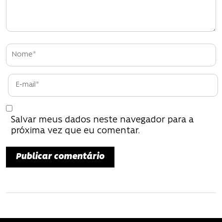
d
e
P
o
s
t
Salvar meus dados neste navegador para a
próxima vez que eu comentar.