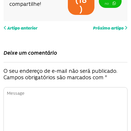
(
18
compartilhe!
no
)
N
Artigo anterior
Próximo artigo
a
v
Deixe um comentário
e
g
O seu endereço de e-mail não será publicado.
Campos obrigatórios são marcados com
*
a
ç
ã
o