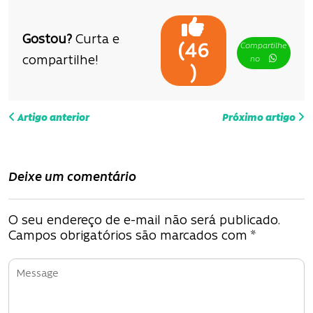
Gostou?
Curta e
Compartilhe
(
46
compartilhe!
no
)
N
Artigo anterior
Próximo artigo
a
v
Deixe um comentário
e
g
O seu endereço de e-mail não será publicado.
Campos obrigatórios são marcados com
*
a
ç
ã