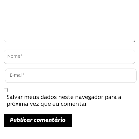
o
d
e
P
o
s
t
Salvar meus dados neste navegador para a
próxima vez que eu comentar.