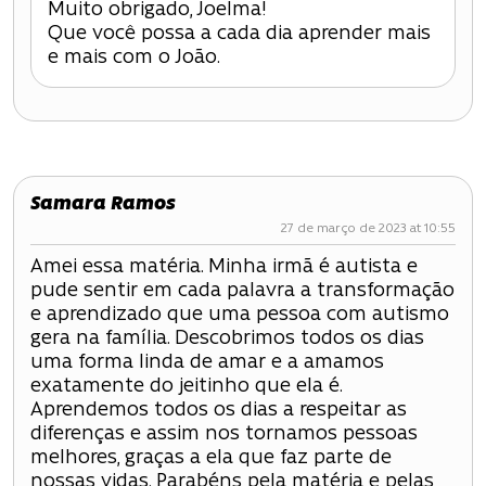
P
Muito obrigado, Joelma!
Que você possa a cada dia aprender mais
o
e mais com o João.
s
t
Samara Ramos
27 de março de 2023 at 10:55
Amei essa matéria. Minha irmã é autista e
pude sentir em cada palavra a transformação
e aprendizado que uma pessoa com autismo
gera na família. Descobrimos todos os dias
uma forma linda de amar e a amamos
exatamente do jeitinho que ela é.
Aprendemos todos os dias a respeitar as
diferenças e assim nos tornamos pessoas
melhores, graças a ela que faz parte de
nossas vidas. Parabéns pela matéria e pelas