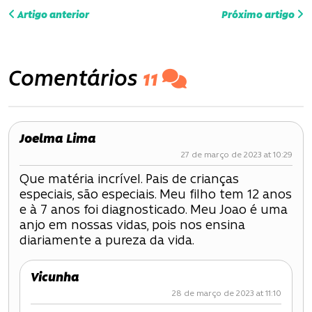
N
Artigo anterior
Próximo artigo
a
v
Comentários
11
e
g
Joelma Lima
a
27 de março de 2023 at 10:29
ç
Que matéria incrível. Pais de crianças
especiais, são especiais. Meu filho tem 12 anos
ã
e à 7 anos foi diagnosticado. Meu Joao é uma
o
anjo em nossas vidas, pois nos ensina
diariamente a pureza da vida.
d
Vicunha
e
28 de março de 2023 at 11:10