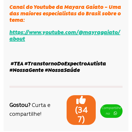
Canal do Youtube da Mayara Gaiato – Uma
das maiores especialistas do Brasil sobre o
tema:
https://www.youtube.com/@mayragaiato/
about
#TEA #TranstornoDoExpectroAutista
#NossaGente #NossaSaúde
Gostou?
Curta e
Compartilhe
(
34
compartilhe!
no
)
7