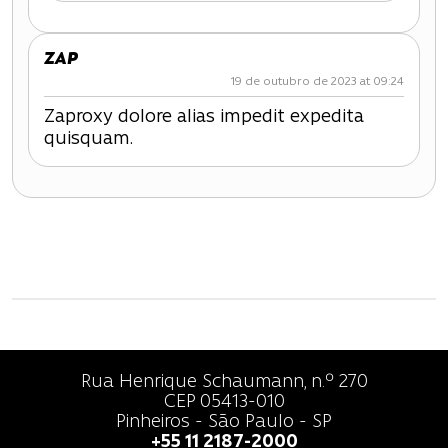
ZAP
19 de outubro de 2023 at 09:24
Zaproxy dolore alias impedit expedita
quisquam.
Rua Henrique Schaumann, n.º 270
CEP 05413-010
Pinheiros - São Paulo - SP
+55 11 2187-2000