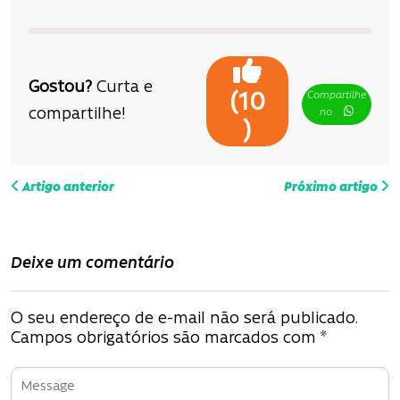
Gostou?
Curta e
Compartilhe
(
10
compartilhe!
no
)
N
Artigo anterior
Próximo artigo
a
v
Deixe um comentário
e
g
O seu endereço de e-mail não será publicado.
Campos obrigatórios são marcados com
*
a
ç