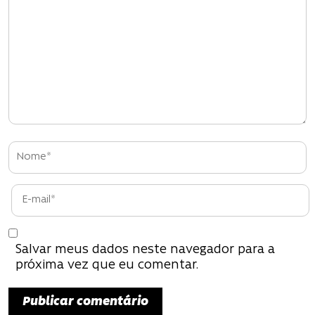
ã
o
d
e
P
o
s
t
Salvar meus dados neste navegador para a
próxima vez que eu comentar.