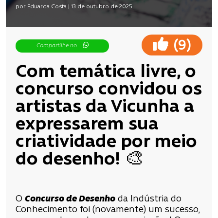
por Eduarda Costa | 13 de outubro de 2025
(
)
9
Compartilhe no
Com temática livre, o
concurso convidou os
artistas da Vicunha a
expressarem sua
criatividade por meio
do desenho! 🎨
O
Concurso de Desenho
da Indústria do
Conhecimento foi (novamente) um sucesso,