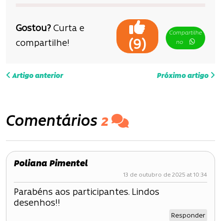
Gostou?
Curta e
Compartilhe
(
)
9
compartilhe!
no
N
Artigo anterior
Próximo artigo
a
v
Comentários
2
e
g
Poliana Pimentel
a
13 de outubro de 2025 at 10:34
ç
Parabéns aos participantes. Lindos
desenhos!!
ã
Responder