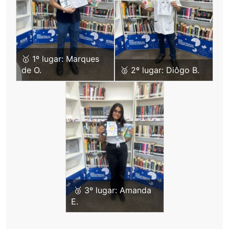
🥇 1º lugar: Marques
de O.
🥈 2º lugar: Diôgo B.
🥉 3º lugar: Amanda
E.