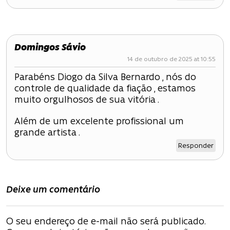
o
d
e
Domingos Sávio
14 de outubro de 2025 at 10:55
P
Parabéns Diogo da Silva Bernardo , nós do
o
controle de qualidade da fiação , estamos
muito orgulhosos de sua vitória .
s
Além de um excelente profissional um
t
grande artista .
Responder
Deixe um comentário
O seu endereço de e-mail não será publicado.