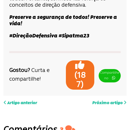
conceitos de direção defensiva.
Preserve a segurança de todos! Preserve a
vida!
#DireçãoDefensiva #Sipatma23
Gostou?
Curta e
Compartilhe
(
18
compartilhe!
no
)
7
N
Artigo anterior
Próximo artigo
a
v