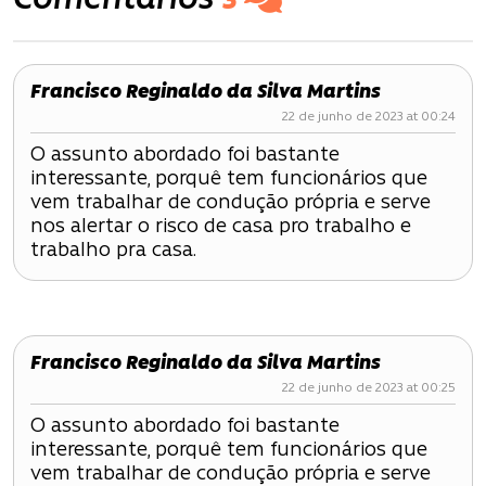
Comentários
3
e
g
Francisco Reginaldo da Silva Martins
a
22 de junho de 2023 at 00:24
ç
O assunto abordado foi bastante
interessante, porquê tem funcionários que
ã
vem trabalhar de condução própria e serve
o
nos alertar o risco de casa pro trabalho e
trabalho pra casa.
d
e
P
Francisco Reginaldo da Silva Martins
22 de junho de 2023 at 00:25
o
O assunto abordado foi bastante
s
interessante, porquê tem funcionários que
vem trabalhar de condução própria e serve