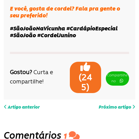
E você, gosta de cordel? Fala pra gente o
seu preferido!
#SãoJoãoNaVicunha #CardápioEspecial
#SãoJoão #CordelJunino
Gostou?
Curta e
Compartilhe
(
24
compartilhe!
no
)
5
N
Artigo anterior
Próximo artigo
a
v
Comentários
1