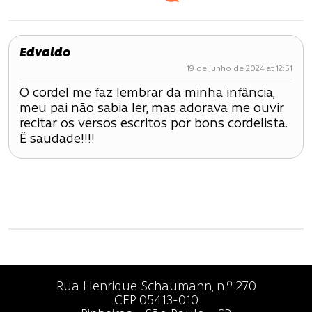
e
g
Edvaldo
a
19 de junho de 2024 at 12:51
ç
O cordel me faz lembrar da minha infância,
meu pai não sabia ler, mas adorava me ouvir
ã
recitar os versos escritos por bons cordelista.
o
Ê saudade!!!!
d
e
P
o
s
Rua Henrique Schaumann, n.º 270
CEP 05413-010