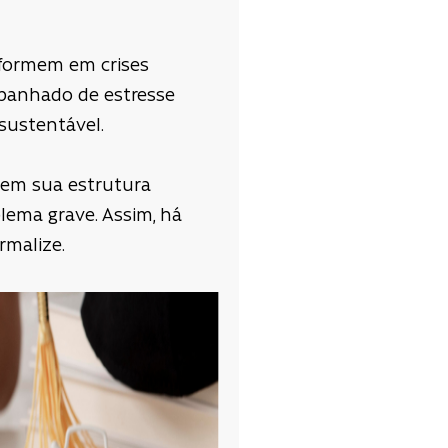
sformem em crises
panhado de estresse
nsustentável.
gem sua estrutura
lema grave. Assim, há
rmalize.