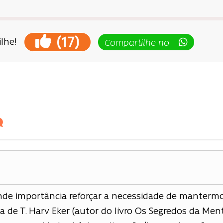
(
)
17
lhe!
Compartilhe no
ção
de importância reforçar a necessidade de manterm
a de T. Harv Eker (autor do livro Os Segredos da Ment