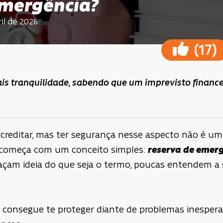
emergência?
il de 2026
(
)
17
is tranquilidade, sabendo que um imprevisto financ
 acreditar, mas ter segurança nesse aspecto não é um 
 começa com um conceito simples:
reserva de emer
çam ideia do que seja o termo, poucas entendem a 
o consegue te proteger diante de problemas inesper