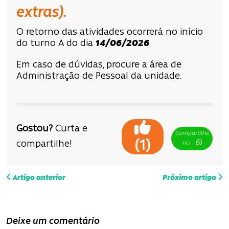
extras).
O retorno das atividades ocorrerá no início
do turno A do dia
14/06/2026
.
Em caso de dúvidas, procure a área de
Administração de Pessoal da unidade.
Gostou?
Curta e
Compartilhe
(
)
1
compartilhe!
no
N
Artigo anterior
Próximo artigo
a
v
Deixe um comentário