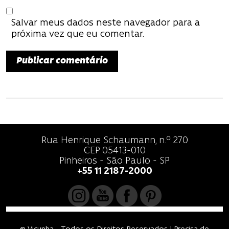
t
Salvar meus dados neste navegador para a
próxima vez que eu comentar.
Rua Henrique Schaumann, n.º 270
CEP 05413-010
Pinheiros - São Paulo - SP
+55 11 2187-2000