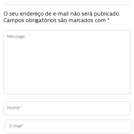
e
g
O seu endereço de e-mail não será publicado.
Campos obrigatórios são marcados com
*
a
ç
ã
o
d
e
P
o
s