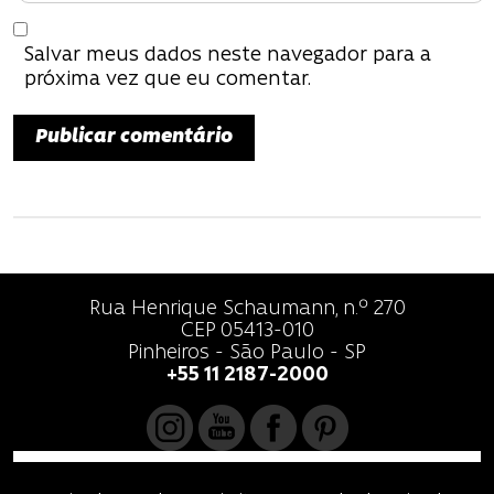
t
Salvar meus dados neste navegador para a
próxima vez que eu comentar.
Rua Henrique Schaumann, n.º 270
CEP 05413-010
Pinheiros - São Paulo - SP
+55 11 2187-2000