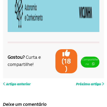
Gostou?
Curta e
Compartilhe
(
18
compartilhe!
no
)
N
Artigo anterior
Próximo artigo
a
v
Deixe um comentário