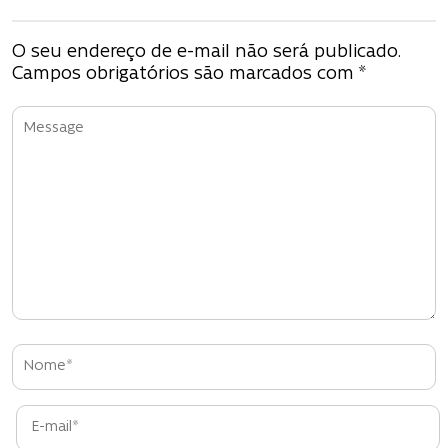
e
g
O seu endereço de e-mail não será publicado.
Campos obrigatórios são marcados com
*
a
ç
ã
o
d
e
P
o
s