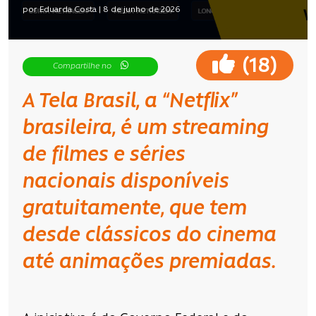
por Eduarda Costa | 8 de junho de 2026
(
)
18
Compartilhe no
A Tela Brasil, a “Netflix”
brasileira, é um
streaming
de filmes e séries
nacionais
disponíveis
gratuitamente, que tem
desde clássicos do cinema
até animações premiadas.