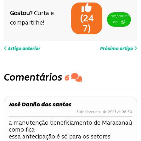
Gostou?
Curta e
Compartilhe
(
24
compartilhe!
no
)
7
N
Artigo anterior
Próximo artigo
a
v
Comentários
6
e
g
José Danilo dos santos
a
5 de fevereiro de 2023 at 08:50
ç
a manutenção beneficiamento de Maracanaú
como fica.
ã
essa antecipação é só para os setores