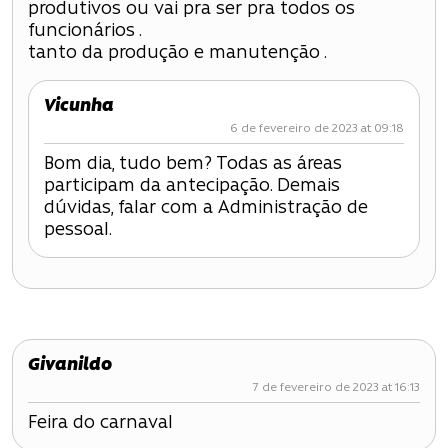
o
produtivos ou vai pra ser pra todos os
funcionários .
d
tanto da produção e manutenção .
e
Vicunha
P
6 de fevereiro de 2023 at 09:18
Bom dia, tudo bem? Todas as áreas
o
participam da antecipação. Demais
dúvidas, falar com a Administração de
s
pessoal.
t
Givanildo
7 de fevereiro de 2023 at 16:13
Feira do carnaval