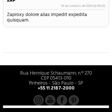
ZAP
19 de outubro de 2023 at 08:20
Zaproxy dolore alias impedit expedita
quisquam.
Rua Henrique Schaumann, n.º 270
CEP 05413-010
Pinheiros - São Paulo - SP
+55 11 2187-2000