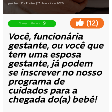
por Joao De Freitas | 17 de abril de 2026
(
)
12
Compartilhe no
Você, funcionária
gestante, ou você que
tem uma esposa
gestante, já podem
se inscrever no nosso
programa de
cuidados para a
chegada do(a) bebê!