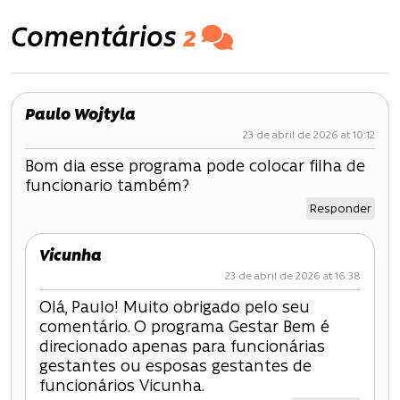
v
Comentários
2
e
g
Paulo Wojtyla
a
23 de abril de 2026 at 10:12
ç
Bom dia esse programa pode colocar filha de
funcionario também?
ã
Responder
o
Vicunha
d
23 de abril de 2026 at 16:38
e
Olá, Paulo! Muito obrigado pelo seu
comentário. O programa Gestar Bem é
P
direcionado apenas para funcionárias
gestantes ou esposas gestantes de
o
funcionários Vicunha.