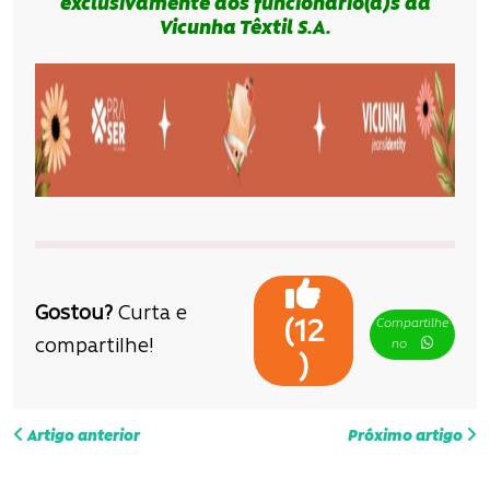
exclusivamente aos funcionário(a)s da
Vicunha Têxtil S.A.
Gostou?
Curta e
Compartilhe
(
12
compartilhe!
no
)
N
Artigo anterior
Próximo artigo
a