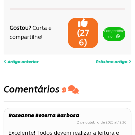
Gostou?
Curta e
Compartilhe
(
27
compartilhe!
no
)
6
N
Artigo anterior
Próximo artigo
a
v
Comentários
9
e
g
Roseanne Bezerra Barbosa
a
2 de outubro de 2023 at 12:36
ç
Excelente! Todos devem realizar a leitura e