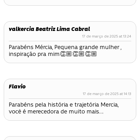
valkercia Beatriz Lima Cabral
17 de março de 2025 at 13:24
Parabéns Mércia, Pequena grande mulher ,
inspiração pra mim👏🏼👏🏼👏🏼
Flavio
17 de março de 2025 at 14:13
Parabéns pela história e trajetória Mercia,
você é merecedora de muito mais….