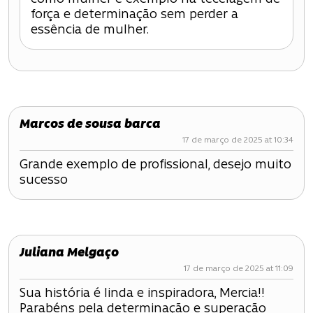
força e determinação sem perder a
s
essência de mulher.
t
Marcos de sousa barca
17 de março de 2025 at 10:34
Grande exemplo de profissional, desejo muito
sucesso
Juliana Melgaço
17 de março de 2025 at 11:09
Sua história é linda e inspiradora, Mercia!!
Parabéns pela determinação e superação