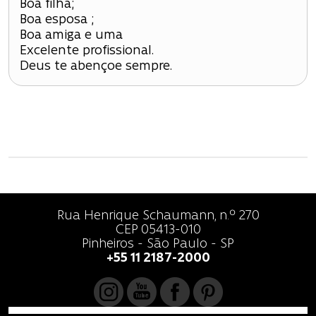
Boa filha;
Boa esposa ;
Boa amiga e uma
Excelente profissional.
Deus te abençoe sempre.
Rua Henrique Schaumann, n.º 270
CEP 05413-010
Pinheiros - São Paulo - SP
+55 11 2187-2000