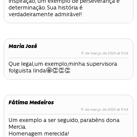
inspiração, um exemplo de perseverança e
determinação. Sua história é
verdadeiramente admirável!
Maria José
17 de março de 2025 at 11:24
Que legal,um exemplo,minha supervisora
folguista linda🤩👏👏👏
Fátima Medeiros
17 de março de 2025 at 11:54
Um exemplo a ser seguido, parabéns dona
Mercia.
Homenagem merecida!