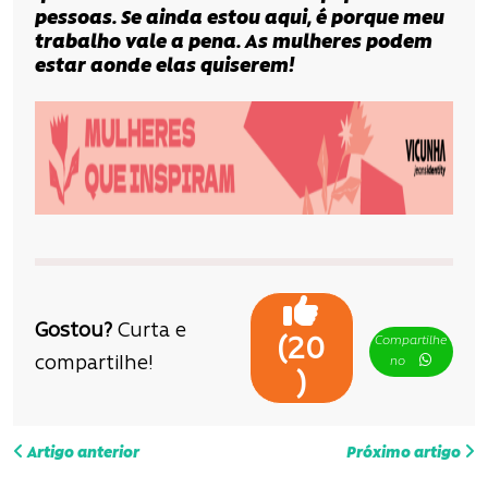
pessoas. Se ainda estou aqui, é porque meu
trabalho vale a pena. As mulheres podem
estar aonde elas quiserem!
Gostou?
Curta e
Compartilhe
(
20
compartilhe!
no
)
N
Artigo anterior
Próximo artigo