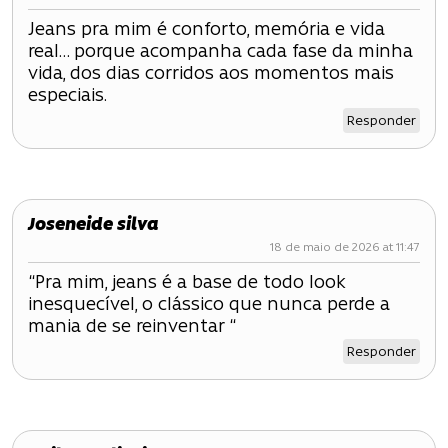
ç
Jeans pra mim é conforto, memória e vida
real… porque acompanha cada fase da minha
ã
vida, dos dias corridos aos momentos mais
o
especiais.
Responder
d
e
P
Joseneide silva
18 de maio de 2026 at 11:47
o
“Pra mim, jeans é a base de todo look
s
inesquecível, o clássico que nunca perde a
mania de se reinventar “
t
Responder