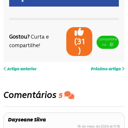
Gostou?
Curta e
Compartilhe
(
31
compartilhe!
no
)
N
Artigo anterior
Próximo artigo
a
v
Comentários
5
e
g
Dayseane Silva
a
18 de maio de 2026 at 11:18