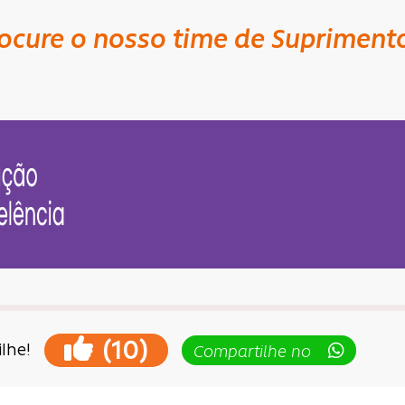
ocure o nosso time de Supriment
(
)
10
lhe!
Compartilhe no