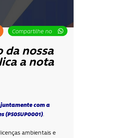
Compartilhe no
 da nossa
ica a nota
,
juntamente com a
es (PS0SUP0001)
.
licenças ambientais e