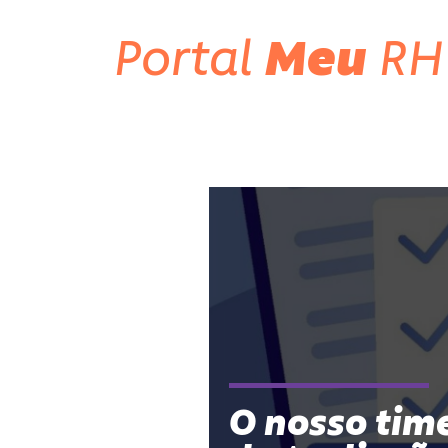
Portal
Meu
RH
O nosso tim