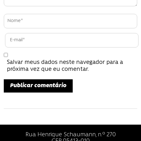
P
o
s
t
Salvar meus dados neste navegador para a
próxima vez que eu comentar.
Rua Henrique Schaumann, n.º 270