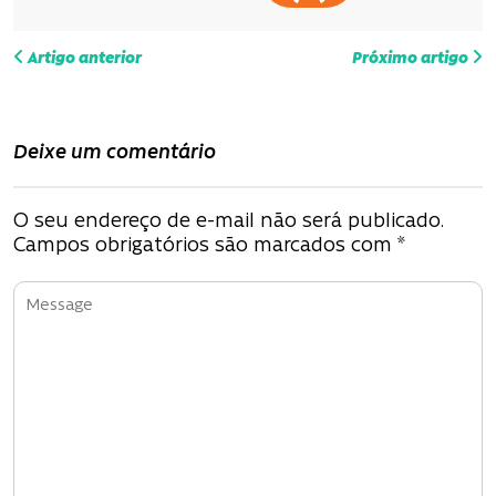
N
Artigo anterior
Próximo artigo
a
v
Deixe um comentário
e
g
O seu endereço de e-mail não será publicado.
Campos obrigatórios são marcados com
*
a
ç
ã
o
d
e