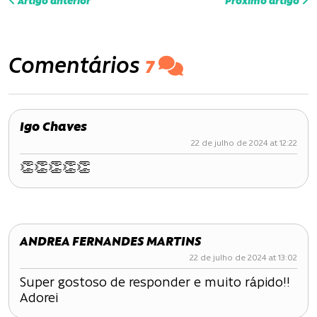
Artigo anterior
Próximo artigo
a
v
Comentários
7
e
g
Igo Chaves
a
22 de julho de 2024 at 12:22
ç
👏👏👏👏👏
ã
o
ANDREA FERNANDES MARTINS
d
22 de julho de 2024 at 13:02
e
Super gostoso de responder e muito rápido!!
Adorei
P