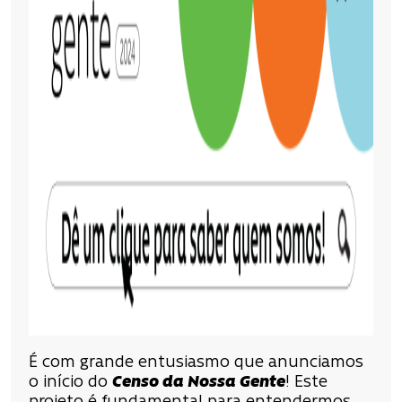
É com grande entusiasmo que anunciamos
o início do
Censo da Nossa Gente
! Este