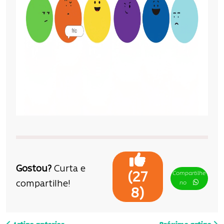
Gostou?
Curta e
Compartilhe
(
27
compartilhe!
no
)
8
N