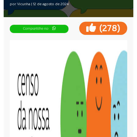
por Vicunha | 12 de agosto de 2024
(
)
278
Compartilhe no