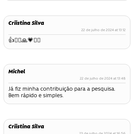
o
s
Criistina Silva
t
22 de julho de 2024 at 13:12
👍🙆‍♂️🙏💗👱‍♀️
Michel
22 de julho de 2024 at 13:48
Já fiz minha contribuição para a pesquisa.
Bem rápido e simples.
Criistina Silva
23 de julho de 2024 at 16:56