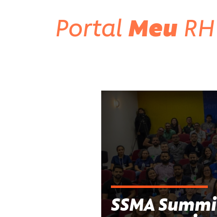
Portal
Meu
RH
SSMA Summit