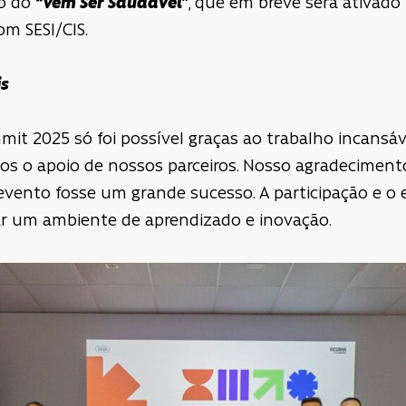
to do
“Vem Ser Saudável”
, que em breve será ativado
m SESI/CIS.
is
mit 2025 só foi possível graças ao trabalho incans
mos o apoio de nossos parceiros. Nosso agradecimento
evento fosse um grande sucesso. A participação e o
iar um ambiente de aprendizado e inovação.