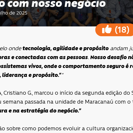
 com nosso negócio
julho de 2025
(
)
18
elo onde
tecnologia, agilidade e propósito
andam ju
oras e conectadas com as pessoas
.
Nosso desafio n
cossistemas vivos, onde o comportamento seguro é 
, liderança e propósito.”
”
A, Cristiano G., marcou o início da segunda edição 
eu semana passada na unidade de Maracanaú com o
ra e na estratégia do negócio.”
lexão sobre como podemos evoluir a cultura organiza