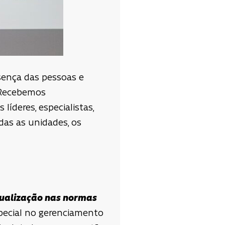
esença das pessoas e
. Recebemos
íderes, especialistas,
das as unidades, os
tualização nas normas
pecial no gerenciamento