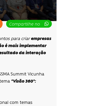
Compartilhe no
ntos para criar
empresas
ão é mais implementar
resultado da interação
do SSMA Summit Vicunha
 tema
“Visão 360°:
cional com temas