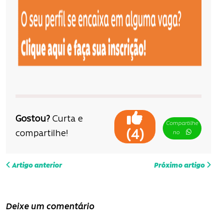
Gostou?
Curta e
Compartilhe
(
)
4
compartilhe!
no
N
Artigo anterior
Próximo artigo
a
v
Deixe um comentário