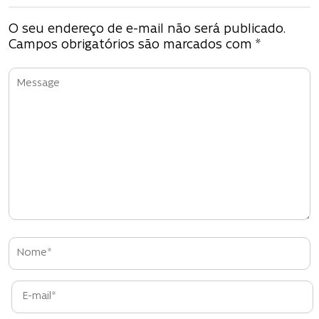
e
g
O seu endereço de e-mail não será publicado.
Campos obrigatórios são marcados com
*
a
ç
ã
o
d
e
P
o
s
t