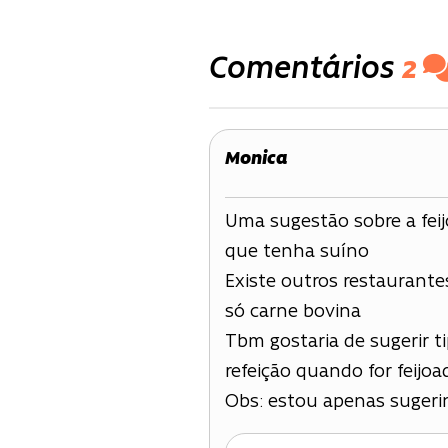
de
Comentários
2
Post
Monica
Uma sugestão sobre a fei
que tenha suíno
Existe outros restaurante
só carne bovina
Tbm gostaria de sugerir t
refeição quando for feijoa
Obs: estou apenas suger