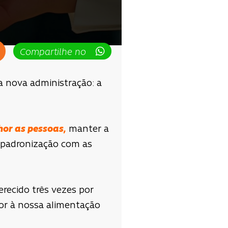
Compartilhe no
a nova administração: a
or as pessoas,
manter a
 a padronização com as
ferecido três vezes por
bor à nossa alimentação