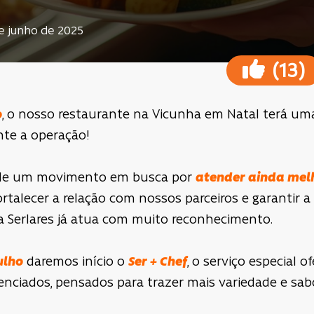
de junho de 2025
(
)
13
o
, o nosso restaurante na Vicunha em Natal terá um
te a operação!
 de um movimento em busca por
atender ainda melh
fortalecer a relação com nossos parceiros e garantir
a Serlares já atua com muito reconhecimento.
ulho
daremos início o
Ser + Chef
, o serviço especial o
enciados, pensados para trazer mais variedade e sa