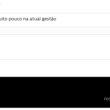
o
uito pouco na atual gestão
no