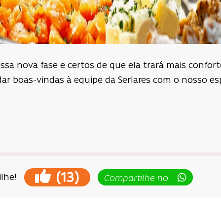
a nova fase e certos de que ela trará mais conforto
dar boas-vindas à equipe da Serlares com o nosso esp
(
)
13
lhe!
Compartilhe no
ção