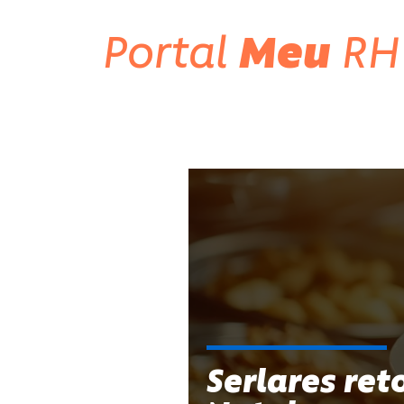
Portal
Meu
RH
Serlares ret