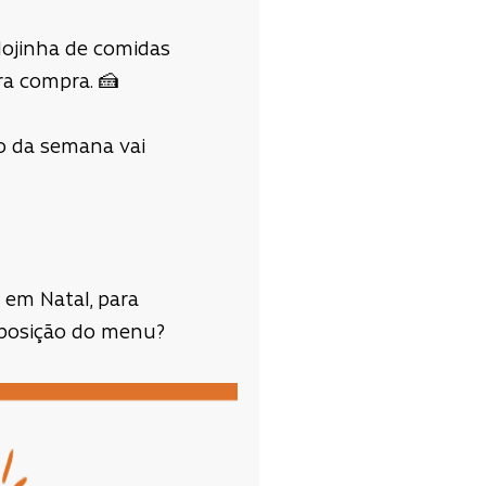
lojinha de comidas
ra compra. 🍰
o da semana vai
 em Natal, para
mposição do menu?