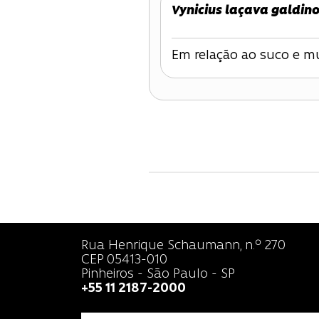
Vynicius laçava galdin
Em relação ao suco e m
Rua Henrique Schaumann, n.º 270
CEP 05413-010
Pinheiros - São Paulo - SP
+55 11 2187-2000