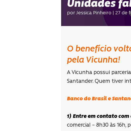
Unidades fa
por Jessica Pinheiro | 27 de
O benefício vol
pela Vicunha!
A Vicunha possui parceri
Santander. Quem tiver int
Banco do Brasil e Santa
1)
Entre em contato com 
comercial – 8h30 às 16h, 