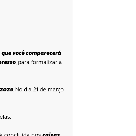
 que você comparecerá
presso
, para formalizar a
 2025
. No dia 21 de março
elas.
rá concluída nos
caixas