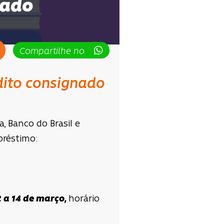
nado
Compartilhe no
édito consignado
, Banco do Brasil e
préstimo:
2 a 14 de março,
horário