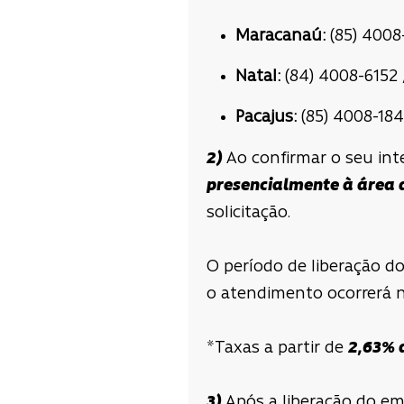
Maracanaú:
(85) 4008
Natal:
(84) 4008-6152 /
Pacajus:
(85) 4008-1840
2)
Ao confirmar o seu int
presencialmente à área d
solicitação.
O período de liberação d
o atendimento ocorrerá no
*Taxas a partir de
2,63% 
3)
Após a liberação do em