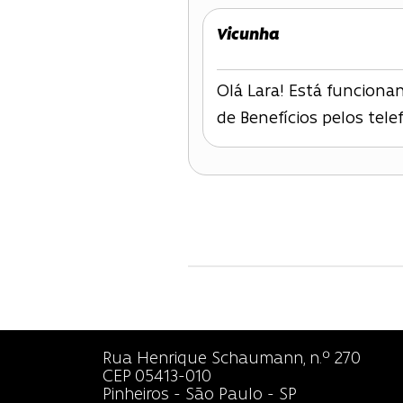
Vicunha
Olá Lara! Está funciona
de Benefícios pelos tele
Rua Henrique Schaumann, n.º 270
CEP 05413-010
Pinheiros - São Paulo - SP