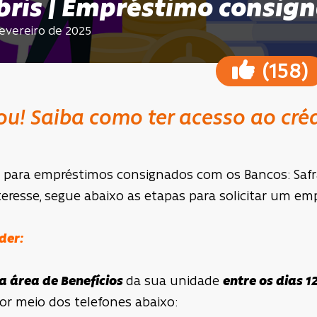
bris | Empréstimo consig
 fevereiro de 2025
(
)
158
tou! Saiba como ter acesso ao cr
a para empréstimos consignados com os Bancos: Safra
eresse, segue abaixo as etapas para solicitar um em
nder:
a área de Benefícios
da sua unidade
entre os dias 1
por meio dos telefones abaixo: