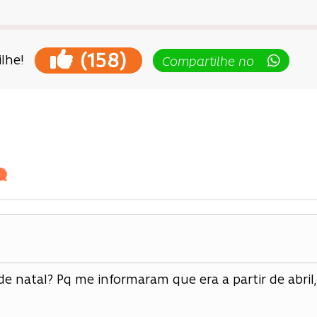
(
)
158
lhe!
Compartilhe no
ção
e natal? Pq me informaram que era a partir de abril, 