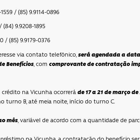
-1559 / (85) 9.9114-0896
 (84) 9.9208-1895
 / (85) 9.9179-0376
eresse via contato telefônico,
será agendada a data
e Benefícios
, com
comprovante de contratação im
o crédito na Vicunha ocorrerá
de 17 a 21 de março de
 turno B, até meia noite, início do turno C.
ao mês
, variável de acordo com a quantidade de parc
préstimo na Vicunha, a contratação do benefício se