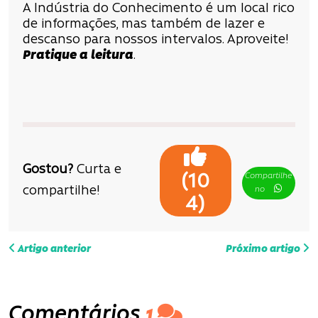
A Indústria do Conhecimento é um local rico
de informações, mas também de lazer e
descanso para nossos intervalos. Aproveite!
Pratique a leitura
.
Gostou?
Curta e
Compartilhe
(
10
compartilhe!
no
)
4
N
Artigo anterior
Próximo artigo
a
v
Comentários
1