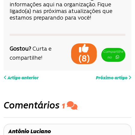
informações aqui na organização. Fique
ligado(a) nas próximas atualizações que
estamos preparando para você!
Gostou?
Curta e
Compartilhe
(
)
8
compartilhe!
no
N
Artigo anterior
Próximo artigo
a
v
Comentários
1
e
g
Antônio Luciano