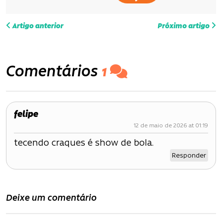
N
Artigo anterior
Próximo artigo
a
v
Comentários
1
e
g
felipe
a
12 de maio de 2026 at 01:19
ç
tecendo craques é show de bola.
ã
Responder
o
d
Deixe um comentário
e