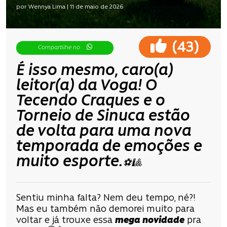
por Wennya Lima | 11 de maio de 2026
(
)
43
Compartilhe no
É isso mesmo, caro(a)
leitor(a) da Voga! O
Tecendo Craques
e o
Torneio de Sinuca
estão
de volta para uma nova
temporada de emoções e
muito esporte.
⚽
🎱
Sentiu minha falta? Nem deu tempo, né?!
Mas eu também não demorei muito para
voltar e já trouxe essa
mega novidade
pra