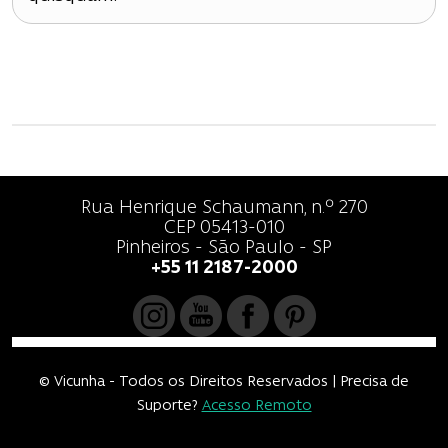
ã
o
d
e
P
o
Rua Henrique Schaumann, n.º 270
CEP 05413-010
s
Pinheiros - São Paulo - SP
+55 11 2187-2000
t
© Vicunha - Todos os Direitos Reservados | Precisa de
Suporte?
Acesso Remoto