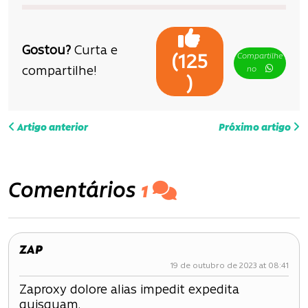
Gostou?
Curta e
Compartilhe
(
125
compartilhe!
no
)
N
Artigo anterior
Próximo artigo
a
v
Comentários
1
e
g
ZAP
a
19 de outubro de 2023 at 08:41
ç
Zaproxy dolore alias impedit expedita
quisquam.