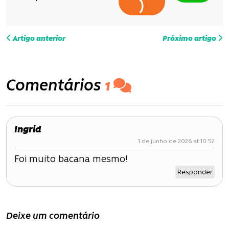
)
N
Artigo anterior
Próximo artigo
a
v
Comentários
1
e
g
Ingrid
a
1 de junho de 2026 at 10:52
ç
Foi muito bacana mesmo!
ã
Responder
o
d
Deixe um comentário