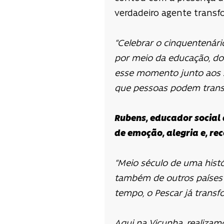
verdadeiro agente transfo
“Celebrar o cinquentenári
por meio da educação, do 
esse momento junto aos 2
que pessoas podem transf
Rubens, educador social
de emoção, alegria e, re
“Meio século de uma histó
também de outros países 
tempo, o Pescar já transf
Aqui na Vicunha, realiza