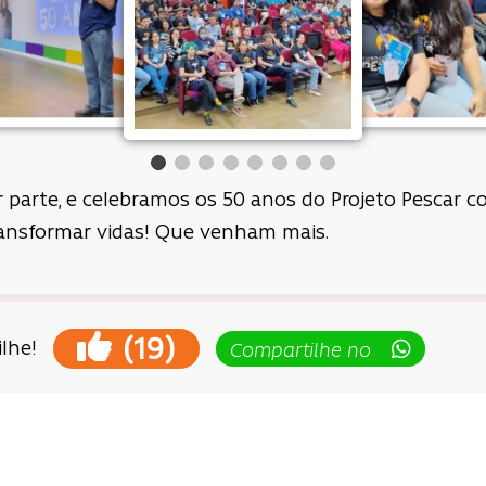
parte, e celebramos os 50 anos do Projeto Pescar co
nsformar vidas! Que venham mais.
(
)
19
lhe!
Compartilhe no
ção