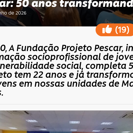
ar: 50 anos transformand
unho de 2026
(
)
19
0, A Fundação Projeto Pescar, in
ação socioprofissional de jov
lnerabilidade social, completa 
eto tem 22 anos e já transform
ovens em nossas unidades de M
.