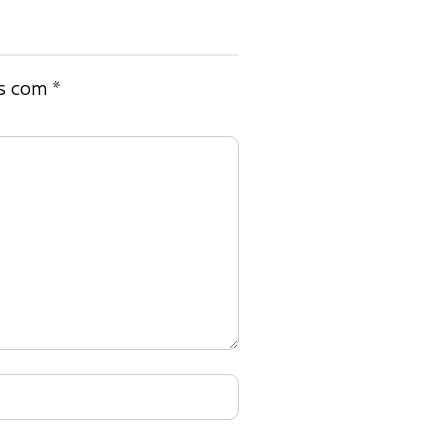
os com
*