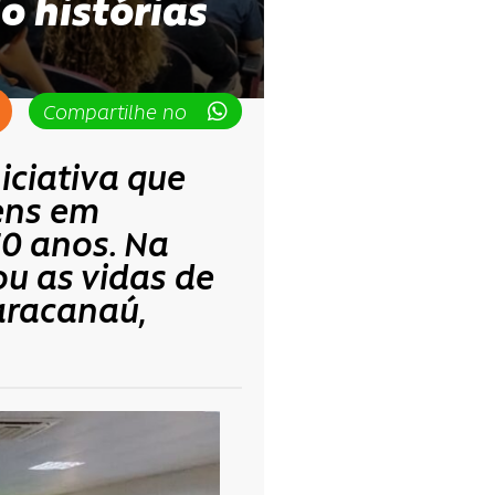
o histórias
Compartilhe no
iciativa que
ens em
50 anos. Na
ou as vidas de
aracanaú,