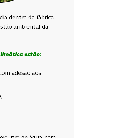
a dentro da fábrica.
estão ambiental da
limática estão:
a com adesão aos
;