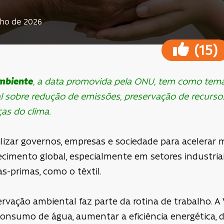
nho de 2026
(
)
15
mbiente
, a data promovida pela ONU, tem como tema 
l sobre redução de emissões, preservação de recurso
as do clima.
zar governos, empresas e sociedade para acelerar 
uecimento global, especialmente em setores industr
as-primas, como o têxtil.
eservação ambiental faz parte da rotina de trabalho. 
consumo de água, aumentar a eficiência energética, 