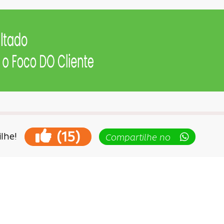
(
)
15
lhe!
Compartilhe no
ção