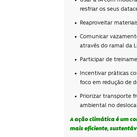
Usar a IA com modera
resfriar os seus datac
Reaproveitar materiai
Comunicar vazamentos
através do ramal da L
Participar de treinam
Incentivar práticas c
foco em redução de de
Priorizar transporte 
ambiental no desloca
A ação climática é um co
mais eficiente, sustentá