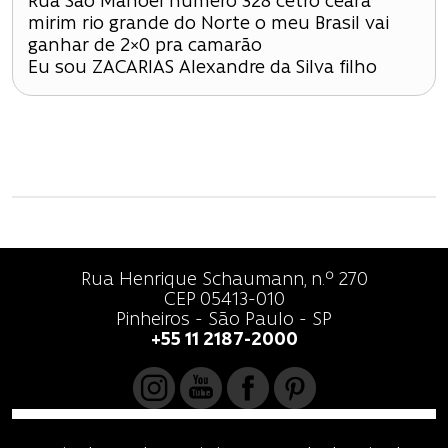
Rua São Manoel número 328 cetro ceará
mirim rio grande do Norte o meu Brasil vai
ganhar de 2×0 pra camarão
Eu sou ZACARIAS Alexandre da Silva filho
Rua Henrique Schaumann, n.º 270
CEP 05413-010
Pinheiros - São Paulo - SP
+55 11 2187-2000