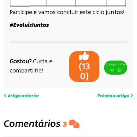
Participe e vamos concluir este ciclo juntos!
#EvoluirJuntos
Gostou?
Curta e
Compartilhe
(
13
compartilhe!
no
)
0
N
Artigo anterior
Próximo artigo
a
v
Comentários
3
e