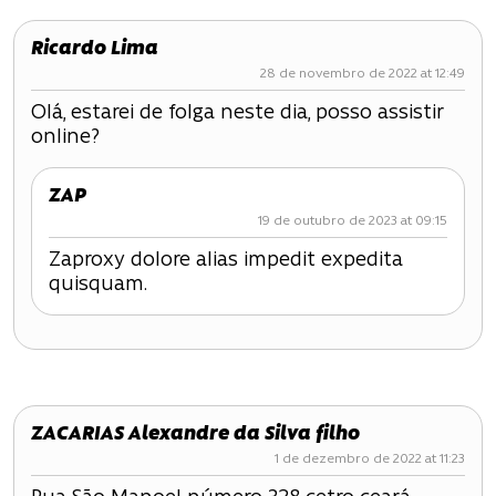
g
Ricardo Lima
a
28 de novembro de 2022 at 12:49
ç
Olá, estarei de folga neste dia, posso assistir
online?
ã
o
ZAP
19 de outubro de 2023 at 09:15
d
Zaproxy dolore alias impedit expedita
e
quisquam.
P
o
s
ZACARIAS Alexandre da Silva filho
t
1 de dezembro de 2022 at 11:23