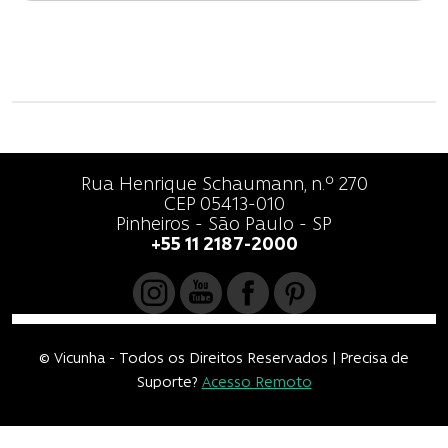
o
d
e
P
o
Rua Henrique Schaumann, n.º 270
CEP 05413-010
s
Pinheiros - São Paulo - SP
+55 11 2187-2000
t
© Vicunha - Todos os Direitos Reservados | Precisa de
Suporte?
Acesso Remoto