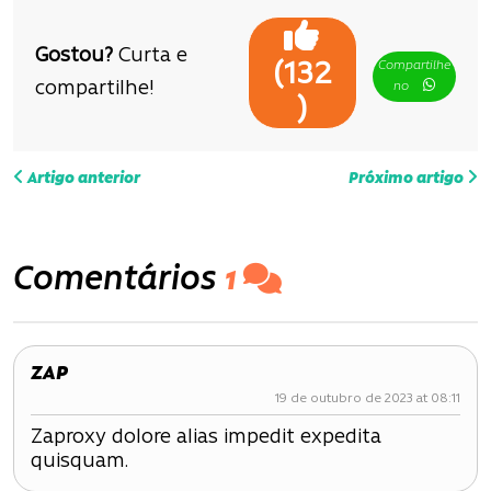
Gostou?
Curta e
Compartilhe
(
132
compartilhe!
no
)
N
Artigo anterior
Próximo artigo
a
v
Comentários
1
e
g
ZAP
a
19 de outubro de 2023 at 08:11
ç
Zaproxy dolore alias impedit expedita
quisquam.
ã